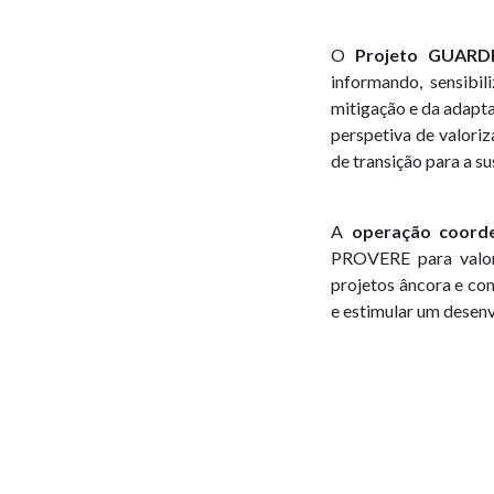
O
Projeto GUARDI
informando, sensibil
mitigação e da adapta
perspetiva de valori
de transição para a s
A
operação coord
PROVERE para valor
projetos âncora e com
e estimular um desenv