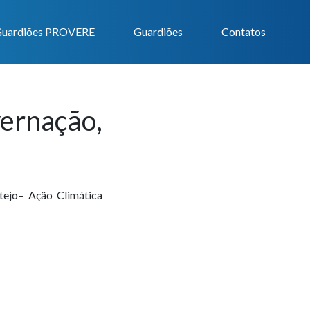
uardiões PROVERE
Guardiões
Contatos
nação,
ejo– Ação Climática